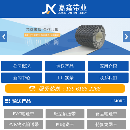
公司概况
输送产品
应用介绍
新闻中心
工厂实景
联系我们
服务热线：139 6185 2268
输送产品
+ MORE
PVC输送带
轻型输送带
食品输送带
PVK物流输送带
PU输送带
特氟龙网带