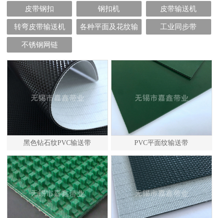
皮带钢扣
钢扣机
皮带输送机
转弯皮带输送机
各种平面及花纹输
工业同步带
送带
不锈钢网链
黑色钻石纹PVC输送带
PVC平面纹输送带