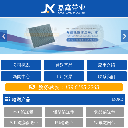
公司概况
输送产品
应用介绍
新闻中心
工厂实景
联系我们
服务热线：139 6185 2268
输送产品
+ MORE
PVC输送带
轻型输送带
食品输送带
PVK物流输送带
PU输送带
特氟龙网带