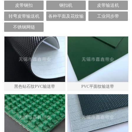
皮带钢扣
钢扣机
皮带输送机
转弯皮带输送机
各种平面及花纹输
工业同步带
送带
不锈钢网链
黑色钻石纹PVC输送带
PVC平面纹输送带